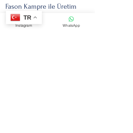
Fason Kampre ile Üretim 
Sürecine Sağlanan Katkılar
TR
Instagram
WhatsApp
Fason kampre, ayakkabı 
üretiminde verimliliği ve kaliteyi 
artıran önemli bir aşamadır. İş 
ortağı olarak, bu süreçte sağlanan 
teknik destek ve malzeme kalitesi, 
üretim performansınızı doğrudan 
etkiler. Moonlight Kampre gibi 
sektör liderleri, yüksek kaliteli 
kampre ve malzeme tedariki ile 
üretim süreçlerinizi optimize eder.
Üretim sürecinde kampre 
kullanımı, ayakkabının 
dayanıklılığını artırırken, işçilik 
kalitesini de yükseltir. Bu sayede, 