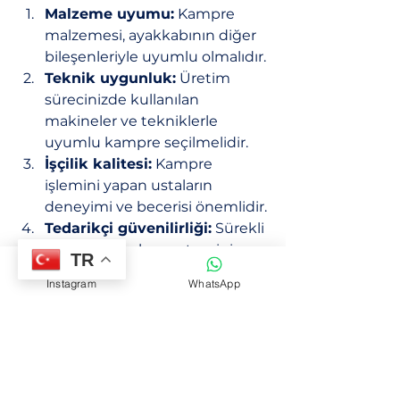
Malzeme uyumu:
 Kampre 
malzemesi, ayakkabının diğer 
bileşenleriyle uyumlu olmalıdır.
Teknik uygunluk:
 Üretim 
sürecinizde kullanılan 
makineler ve tekniklerle 
uyumlu kampre seçilmelidir.
İşçilik kalitesi:
 Kampre 
işlemini yapan ustaların 
deneyimi ve becerisi önemlidir.
Tedarikçi güvenilirliği:
 Sürekli 
ve kaliteli malzeme temini 
TR
sağlayan tedarikçiler tercih 
Instagram
WhatsApp
edilmelidir.
Fiyat-performans dengesi:
 En 
uygun fiyat değil, en iyi 
performans sunan kampre 
seçilmelidir.