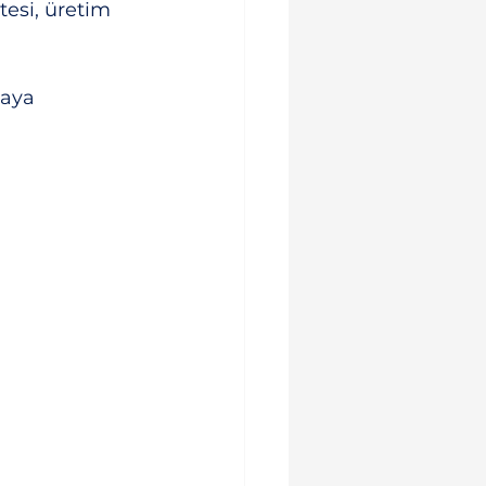
esi, üretim 
taya 