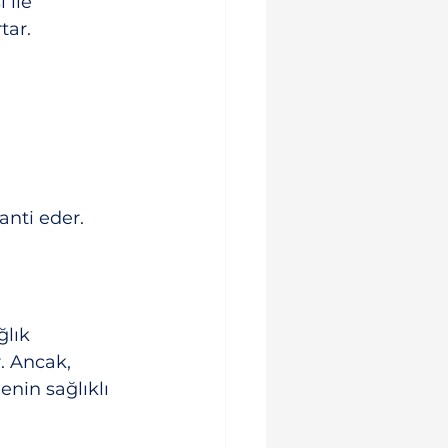
 ile 
tar.
anti eder.
lık 
. Ancak, 
nin sağlıklı 