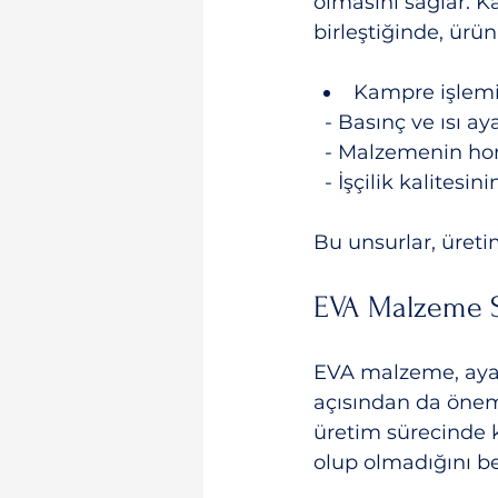
olmasını sağlar. Ka
birleştiğinde, ürü
Kampre işlemi 
  - Basınç ve ısı 
  - Malzemenin ho
  - İşçilik kalites
Bu unsurlar, üretim
EVA Malzeme S
EVA malzeme, ayakk
açısından da önemli
üretim sürecinde k
olup olmadığını bel