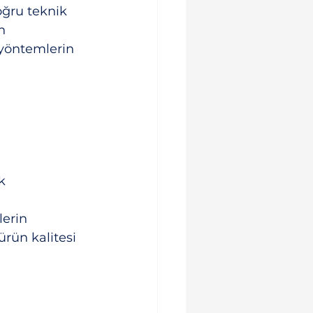
oğru teknik 
n 
 yöntemlerin 
k
erin 
ürün kalitesi 