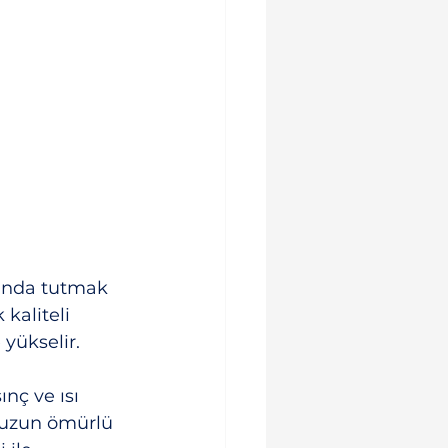
tında tutmak 
 kaliteli 
yükselir.
nç ve ısı 
 uzun ömürlü 