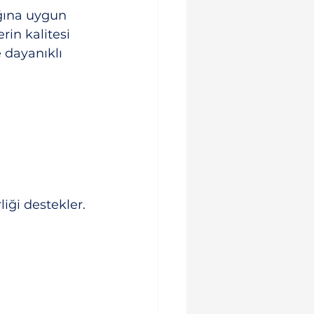
ğına uygun 
in kalitesi 
 dayanıklı 
liği destekler.