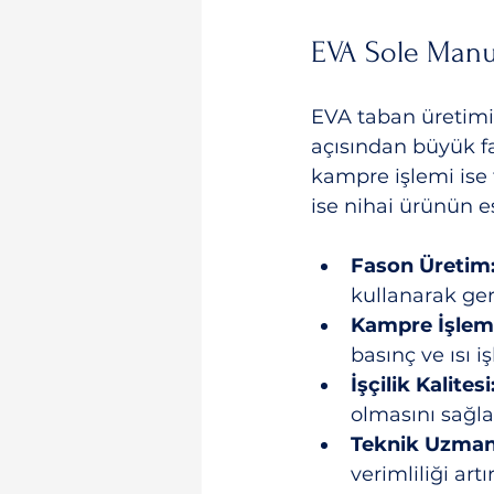
EVA Sole Manu
EVA taban üretimin
açısından büyük fa
kampre işlemi ise t
ise nihai ürünün es
Fason Üretim
kullanarak ger
Kampre İşlemi
basınç ve ısı 
İşçilik Kalitesi
olmasını sağla
Teknik Uzmanl
verimliliği artır