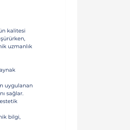
n kalitesi 
üşürürken, 
knik uzmanlık 
kaynak 
çin uygulanan 
nı sağlar.
stetik 
k bilgi, 