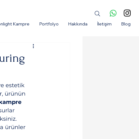
nlight Kampre
Portfolyo
Hakkında
İletişim
Blog
uring
e estetik 
r, ürünün 
kampre 
urlar 
siniz. 
a ürünler 