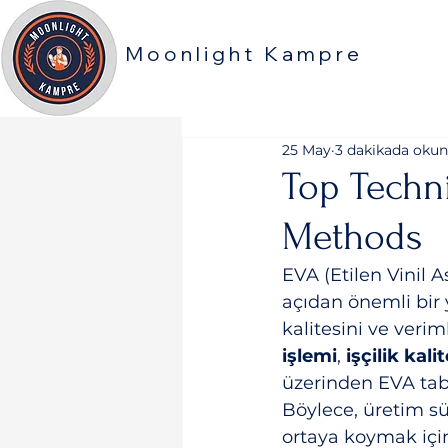
Moonlight Kampre
25 May
3 dakikada okun
Top Techn
Methods
EVA (Etilen Vinil A
açıdan önemli bir 
kalitesini ve verim
işlemi
, 
işçilik kalit
üzerinden EVA taba
Böylece, üretim sü
ortaya koymak için 