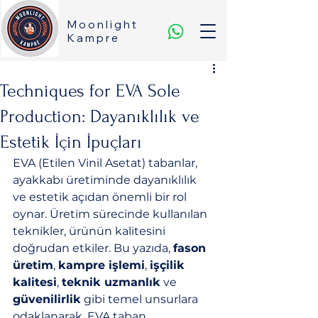
Moonlight
Kampre
Techniques for EVA Sole
Production: Dayanıklılık ve
Estetik İçin İpuçları
EVA (Etilen Vinil Asetat) tabanlar, 
ayakkabı üretiminde dayanıklılık 
ve estetik açıdan önemli bir rol 
oynar. Üretim sürecinde kullanılan 
teknikler, ürünün kalitesini 
doğrudan etkiler. Bu yazıda, 
fason 
üretim
, 
kampre işlemi
, 
işçilik 
kalitesi
, 
teknik uzmanlık
 ve 
güvenilirlik
 gibi temel unsurlara 
odaklanarak, EVA taban 