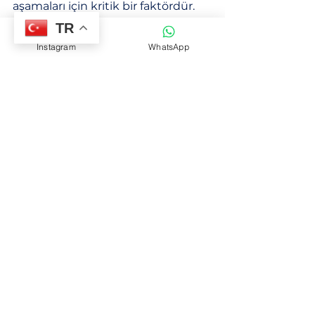
aşamaları için kritik bir faktördür. 
Güvenilirlik, şu alanlarda kendini 
TR
gösterir:
Instagram
WhatsApp
Malzeme Tedariki:
 Sürekli ve 
kaliteli malzeme temini, 
üretimin aksamamasını sağlar.
Makine ve Ekipman:
 Düzenli 
bakım ve güncel teknoloji 
kullanımı, üretim kalitesini 
artırır.
İş Süreçleri:
 Standartlaştırılmış 
ve kontrol edilen süreçler, 
tutarlı ürün kalitesi sunar.
İş Ortaklığı:
 Güvenilir iş 
ortakları ile uzun vadeli ilişkiler 
kurmak, üretim sürekliliğini 
destekler.