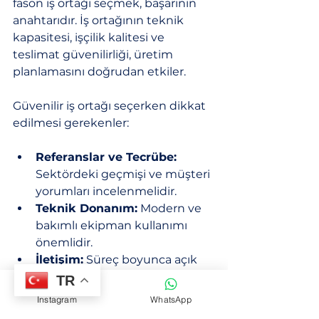
fason iş ortağı seçmek, başarının 
anahtarıdır. İş ortağının teknik 
kapasitesi, işçilik kalitesi ve 
teslimat güvenilirliği, üretim 
planlamasını doğrudan etkiler.
Güvenilir iş ortağı seçerken dikkat 
edilmesi gerekenler:
Referanslar ve Tecrübe:
Sektördeki geçmişi ve müşteri 
yorumları incelenmelidir.
Teknik Donanım:
 Modern ve 
bakımlı ekipman kullanımı 
önemlidir.
İletişim:
 Süreç boyunca açık 
ve hızlı iletişim sağlanmalıdır.
TR
Instagram
WhatsApp
Bu kriterler, fason deri işleme ve 