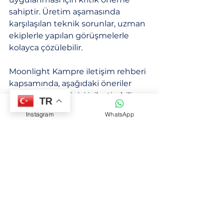
sahiptir. Üretim aşamasında 
karşılaşılan teknik sorunlar, uzman 
ekiplerle yapılan görüşmelerle 
kolayca çözülebilir.
Moonlight Kampre iletişim rehberi 
kapsamında, aşağıdaki öneriler 
üretim süreçlerinizi iyileştirebilir:
TR
Instagram
WhatsApp
İhtiyaçlarınızı detaylı belirtin:
Malzeme türü, miktar ve 
teknik özellikler gibi bilgileri 
eksiksiz paylaşın.
Teknik destek taleplerinizi 
zamanında iletin:
 Üretim 
sırasında karşılaşılan sorunları 
hızlıca bildirin.
Düzenli geri bildirim verin: