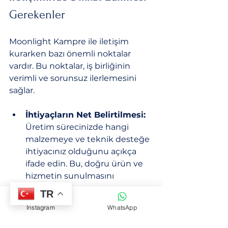
Gerekenler
Moonlight Kampre ile iletişim 
kurarken bazı önemli noktalar 
vardır. Bu noktalar, iş birliğinin 
verimli ve sorunsuz ilerlemesini 
sağlar.
İhtiyaçların Net Belirtilmesi:
Üretim sürecinizde hangi 
malzemeye ve teknik desteğe 
ihtiyacınız olduğunu açıkça 
ifade edin. Bu, doğru ürün ve 
hizmetin sunulmasını 
kolaylaştırır.
TR
Teknik Detayların 
Instagram
WhatsApp
Paylaşılması:
 Kampre işlemi 
gibi teknik konularda, üretim 