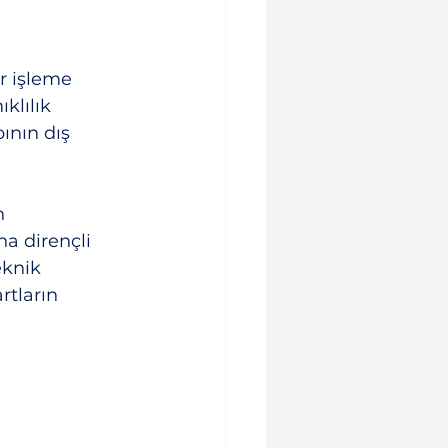
r işleme 
klılık 
nın dış 
n 
ha dirençli 
eknik 
tların 