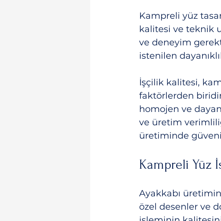
Kampreli yüz tasar
kalitesi ve teknik
ve deneyim gerekt
istenilen dayanıklı
İşçilik kalitesi, k
faktörlerden biri
homojen ve dayanı
ve üretim verimliliğ
üretiminde güvenili
Kampreli Yüz İ
Ayakkabı üretimin
özel desenler ve d
işleminin kalitesin