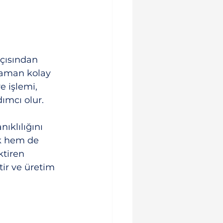
çısından 
zaman kolay 
 işlemi, 
ımcı olur.
ıklılığını 
ik hem de 
tiren 
tir ve üretim 