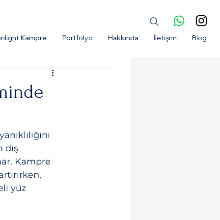
nlight Kampre
Portfolyo
Hakkında
İletişim
Blog
iminde
nıklılığını 
 dış 
nar. Kampre 
rtırırken, 
li yüz 