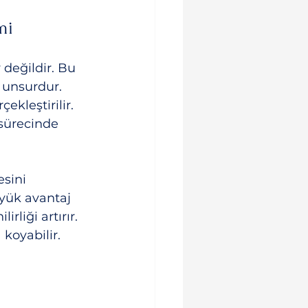
mi
değildir. Bu 
r unsurdur. 
kleştirilir. 
sürecinde 
sini 
yük avantaj 
liği artırır. 
 koyabilir.