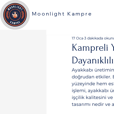
Moonlight Kampre
17 Oca
3 dakikada okun
Kampreli 
Dayanıklılı
Ayakkabı üretimind
doğrudan etkiler. 
yüzeyinde hem est
işlemi, ayakkabı ü
işçilik kalitesini 
tasarımı nedir ve 