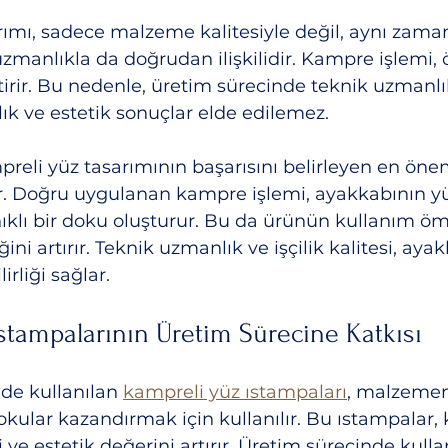
ımı, sadece malzeme kalitesiyle değil, aynı zamand
 uzmanlıkla da doğrudan ilişkilidir. Kampre işlemi,
irir. Bu nedenle, üretim sürecinde teknik uzmanlı
lık ve estetik sonuçlar elde edilemez.
ampreli yüz tasarımının başarısını belirleyen en önem
dir. Doğru uygulanan kampre işlemi, ayakkabının y
klı bir doku oluşturur. Bu da ürünün kullanım öm
ini artırır. Teknik uzmanlık ve işçilik kalitesi, ayak
rliği sağlar.
stampalarının Üretim Sürecine Katkısı
de kullanılan 
kampreli yüz ıstampaları
, malzemen
okular kazandırmak için kullanılır. Bu ıstampalar,
i ve estetik değerini artırır. Üretim sürecinde kulla