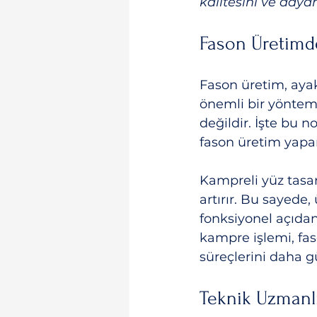
kalitesini ve dayan
Fason Üretimd
Fason üretim, ayak
önemli bir yöntem
değildir. İşte bu 
fason üretim yapan
Kampreli yüz tasar
artırır. Bu sayede
fonksiyonel açıdan
kampre işlemi, faso
süreçlerini daha gü
Teknik Uzmanlı