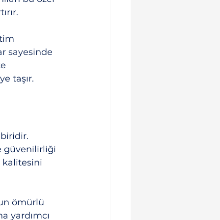
ırır.
tim 
ar sayesinde 
e 
e taşır.
iridir. 
güvenilirliği 
kalitesini 
zun ömürlü 
na yardımcı 