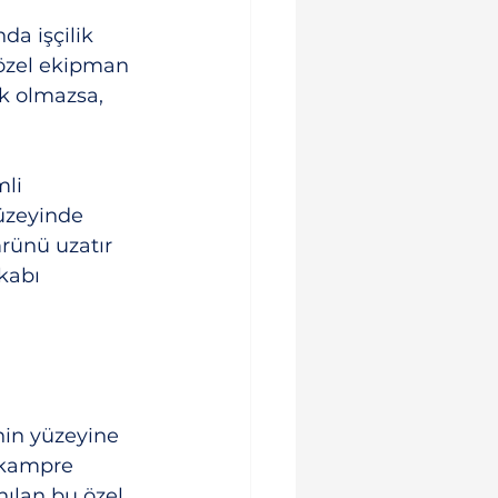
a işçilik 
 özel ekipman 
k olmazsa, 
li 
üzeyinde 
rünü uzatır 
kabı 
in yüzeyine 
 kampre 
nılan bu özel 