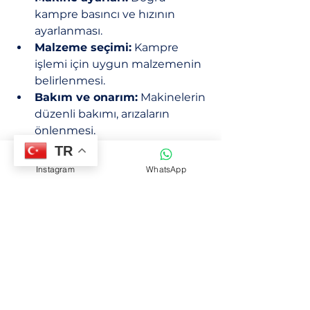
kampre basıncı ve hızının 
ayarlanması.
Malzeme seçimi:
 Kampre 
işlemi için uygun malzemenin 
belirlenmesi.
Bakım ve onarım:
 Makinelerin 
düzenli bakımı, arızaların 
önlenmesi.
Operatör eğitimi:
TR
Kullanıcıların makineyi etkin ve 
Instagram
WhatsApp
güvenli kullanması.
Güvenilir kampre makineleri, 
üretim sürecinde kesintisiz 
çalışma sağlar. Bu da fason 
üretimde teslim sürelerinin 
kısalmasına ve müşteri 
memnuniyetinin artmasına 