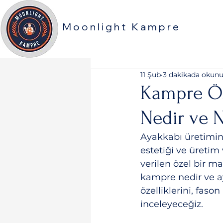
Moonlight Kampre
11 Şub
3 dakikada okunu
Kampre Öz
Nedir ve N
Ayakkabı üretimind
estetiği ve üretim
verilen özel bir m
kampre nedir ve a
özelliklerini, fason
inceleyeceğiz.