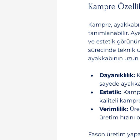
Kampre Özelli
Kampre, ayakkabı 
tanımlanabilir. Aya
ve estetik görünüm
sürecinde teknik 
ayakkabının uzun 
Dayanıklılık:
 
sayede ayakkab
Estetik:
 Kampr
kaliteli kampr
Verimlilik:
 Üre
üretim hızını 
Fason üretim yapan