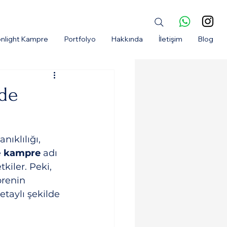
nlight Kampre
Portfolyo
Hakkında
İletişim
Blog
nde
ıklılığı, 
 
kampre
 adı 
kiler. Peki, 
renin 
etaylı şekilde 