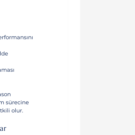
erformansını 
lde 
aması 
ason 
im sürecine 
ili olur.
ar