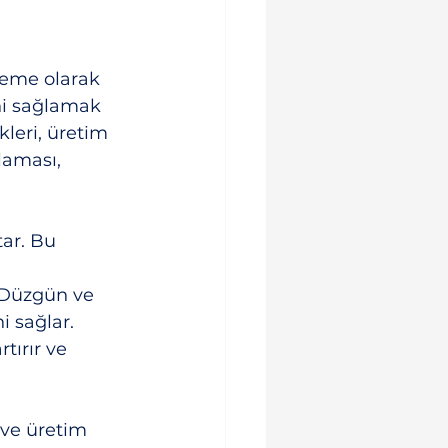
zeme olarak 
ini sağlamak 
leri, üretim 
laması, 
ar. Bu 
 Düzgün ve 
i sağlar.
tırır ve 
 ve üretim 