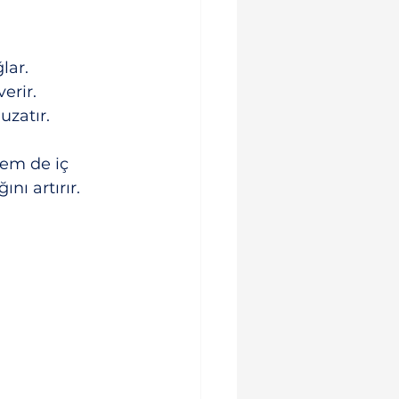
lar.
erir.
uzatır.
em de iç 
nı artırır.