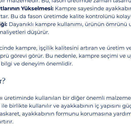
bir malzemedir. Bu, fason üretimde zaman tasarru
tlarının Yükselmesi:
 Kampre sayesinde ayakkabın
rtar. Bu da fason üretimde kalite kontrolünü kolayla
ği:
 Dayanıklı kampre kullanımı, ürünün ömrünü uz
aliyetleri düşürür.
nde kampre, işçilik kalitesini artıran ve üretim ver
öprü görevi görür. Bu nedenle, kampre seçimi ve 
bilgi ve deneyim önemlidir.
r?
ı üretiminde kullanılan bir diğer önemli malzemed
le birlikte kullanılır ve ayakkabının iç yapısını g
. Maskaret, ayakkabının formunu korumasına yardım
tırır.