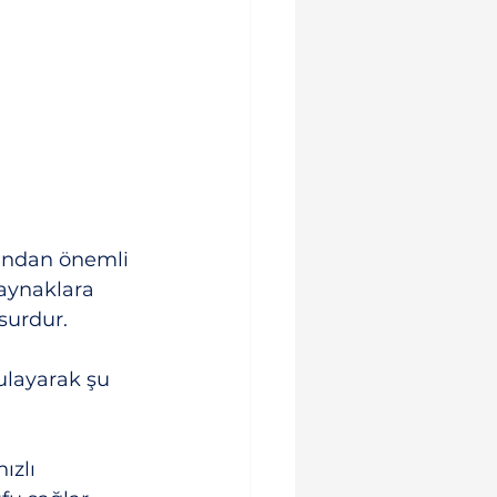
ından önemli 
aynaklara 
surdur.
layarak şu 
ızlı 