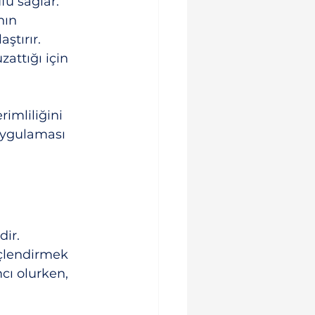
fu sağlar.
ın 
ştırır.
attığı için 
imliliğini 
uygulaması 
ir. 
üçlendirmek 
cı olurken, 