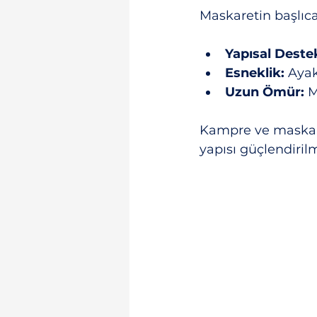
Maskaretin başlıca 
Yapısal Deste
Esneklik:
 Ayak
Uzun Ömür:
 
Kampre ve maskare
yapısı güçlendirilm