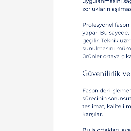
uygulanmasını sağl
zorlukların aşılmas
Profesyonel fason 
yapar. Bu sayede, 
geçilir. Teknik uzm
sunulmasını mümkün
ürünler ortaya çıka
Güvenilirlik v
Fason deri işleme 
sürecinin sorunsuz 
teslimat, kaliteli 
karşılar.
Bu iş ortakları, a