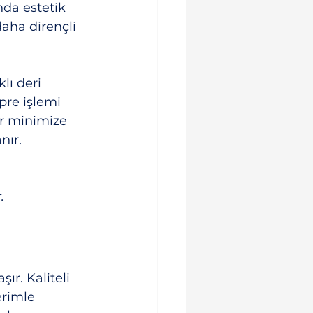
nda estetik 
aha dirençli 
lı deri 
pre işlemi 
r minimize 
nır.
.
r. Kaliteli 
erimle 