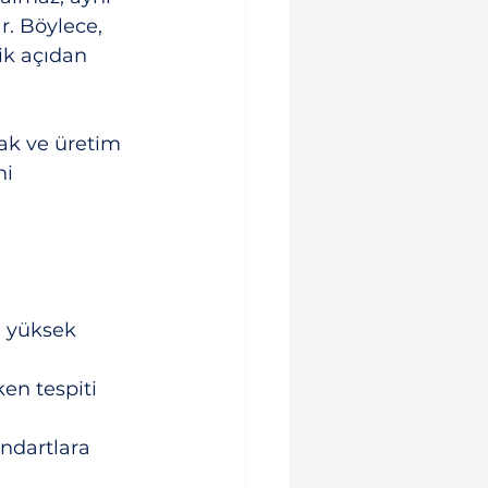
. Böylece, 
tik açıdan 
ak ve üretim 
ni 
i yüksek 
en tespiti 
ndartlara 