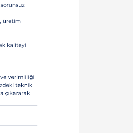
n sorunsuz 
 üretim 
k kaliteyi 
e verimliliği 
izdeki teknik 
ya çıkararak 