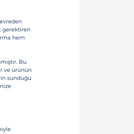
devreden 
 gerektiren 
 firma hem 
mıştır. Bu 
er ve ürünün 
erin sunduğu 
mize 
iyle 