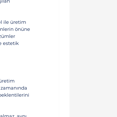
ılan 
 ile üretim 
ünlerin önüne 
özümler 
 estetik 
üretim 
ı, zamanında 
eklentilerini 
almaz, aynı 