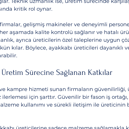
ar. Teknik uzmanlık ise, üretim sürecinde karşılaş
ında kritik rol oynar.
firmalar, gelişmiş makineler ve deneyimli personel
her aşamada kalite kontrolü sağlanır ve hatalı ür
anlık, ayrıca üreticilerin özel taleplerine uygun ç
 kılar. Böylece, ayakkabı üreticileri dayanıklı ve
rabilir.
e Üretim Sürecine Sağlanan Katkılar
ve kampre hizmeti sunan firmaların güvenilirliği, 
ilerlemesi için şarttır. Güvenilir bir fason iş ortağ
malzeme kullanımı ve sürekli iletişim ile üreticinin b
yakkabı üreticilerine sadece malzeme sağlamakla k