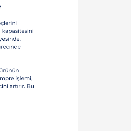
e
çlerini 
 kapasitesini 
yesinde, 
ürecinde 
.
, ürünün 
mpre işlemi, 
ni artırır. Bu 