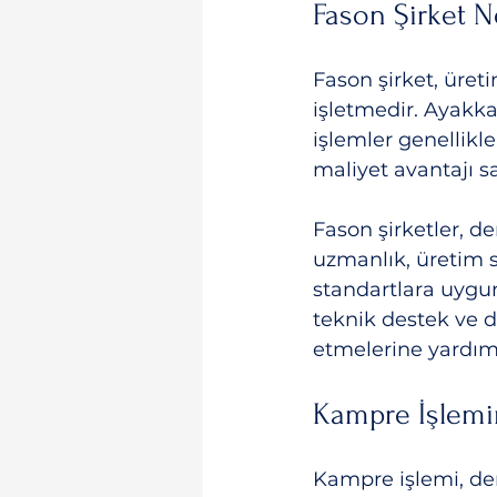
Fason Şirket 
Fason şirket, üret
işletmedir. Ayakka
işlemler genellikle
maliyet avantajı sa
Fason şirketler, d
uzmanlık, üretim s
standartlara uygun
teknik destek ve d
etmelerine yardımc
Kampre İşlemi
Kampre işlemi, der