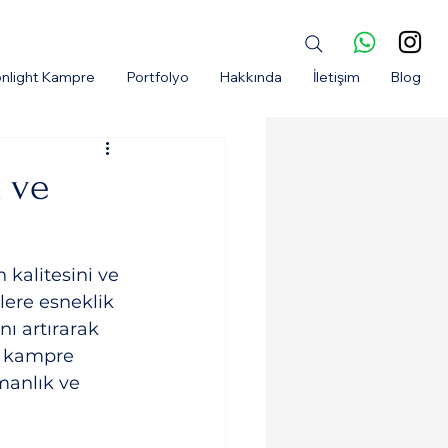
nlight Kampre
Portfolyo
Hakkında
İletişim
Blog
k ve
kalitesini ve 
lere esneklik 
nı artırarak 
e kampre 
manlık ve 