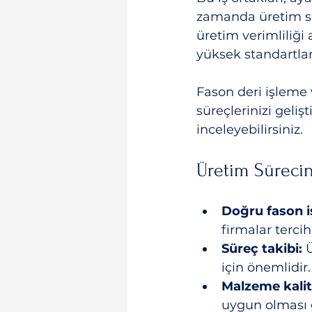
zamanda üretim sü
üretim verimliliği 
yüksek standartlar
Fason deri işleme
süreçlerinizi gelişt
inceleyebilirsiniz.
Üretim Sürecin
Doğru fason i
firmalar tercih
Süreç takibi:
 
için önemlidir. 
Malzeme kalit
uygun olması g