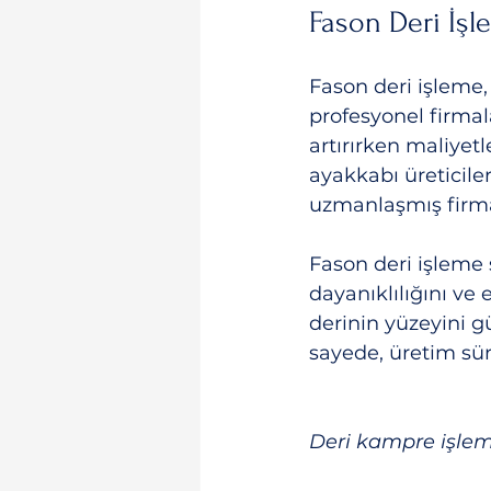
Fason Deri İşl
Fason deri işleme, 
profesyonel firmal
artırırken maliyetl
ayakkabı üreticiler
uzmanlaşmış firmal
Fason deri işleme s
dayanıklılığını ve
derinin yüzeyini gü
sayede, üretim süre
Deri kampre işlemi 