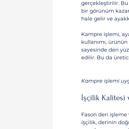
gerçekleştirilir. B
bir görünüm kazand
hale gelir ve ayak
Kampre işlemi, aya
kullanımı, ürünün 
sayesinde deri yü
edilir. Bu da üreti
Kampre işlemi uygu
İşçilik Kalites
Fason deri işleme 
işçilik, derinin d