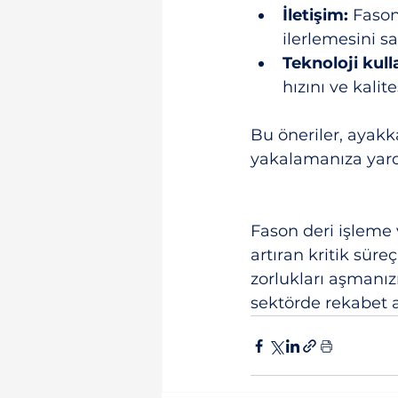
İletişim:
 Fason
ilerlemesini sa
Teknoloji kull
hızını ve kalites
Bu öneriler, ayakk
yakalamanıza yard
Fason deri işleme 
artıran kritik süre
zorlukları aşmanızı
sektörde rekabet av