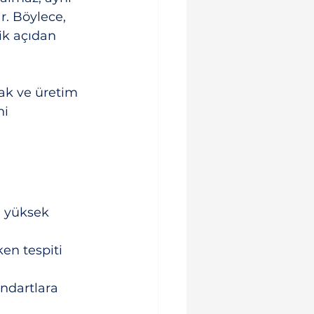
. Böylece, 
tik açıdan 
ak ve üretim 
ni 
i yüksek 
en tespiti 
ndartlara 