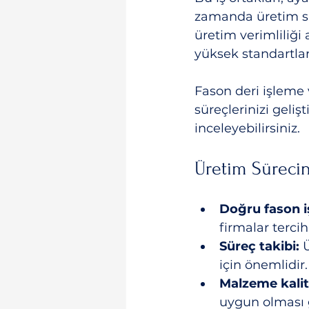
zamanda üretim sü
üretim verimliliği 
yüksek standartlar
Fason deri işleme
süreçlerinizi gelişt
inceleyebilirsiniz.
Üretim Sürecin
Doğru fason i
firmalar tercih
Süreç takibi:
 
için önemlidir. 
Malzeme kalit
uygun olması g