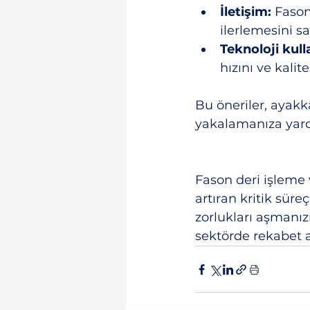
İletişim:
 Fason
ilerlemesini sa
Teknoloji kull
hızını ve kalites
Bu öneriler, ayakk
yakalamanıza yard
Fason deri işleme 
artıran kritik süre
zorlukları aşmanızı
sektörde rekabet av