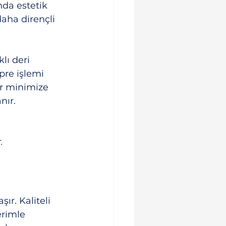
nda estetik 
aha dirençli 
lı deri 
pre işlemi 
r minimize 
nır.
.
r. Kaliteli 
erimle 