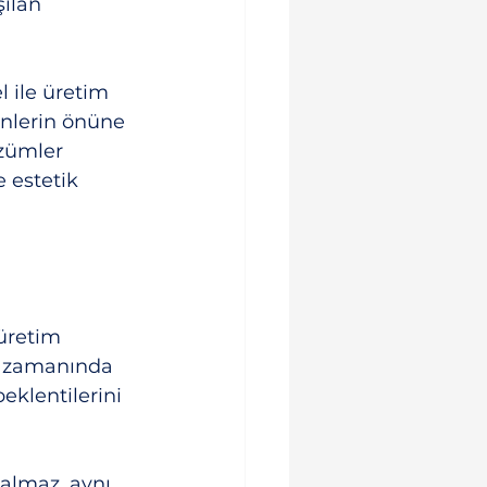
ılan 
 ile üretim 
ünlerin önüne 
özümler 
 estetik 
üretim 
ı, zamanında 
eklentilerini 
almaz, aynı 