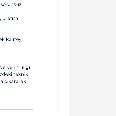
n sorunsuz 
 üretim 
k kaliteyi 
e verimliliği 
izdeki teknik 
ya çıkararak 