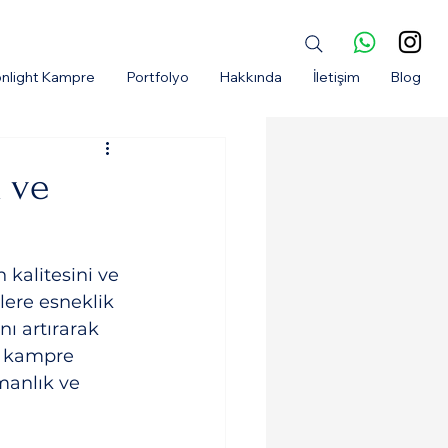
nlight Kampre
Portfolyo
Hakkında
İletişim
Blog
k ve
kalitesini ve 
lere esneklik 
nı artırarak 
e kampre 
manlık ve 