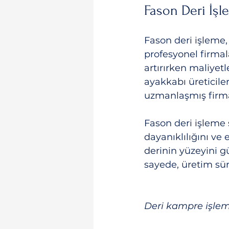
Fason Deri İşl
Fason deri işleme, 
profesyonel firmal
artırırken maliyetl
ayakkabı üreticiler
uzmanlaşmış firmal
Fason deri işleme s
dayanıklılığını ve
derinin yüzeyini gü
sayede, üretim süre
Deri kampre işlemi 