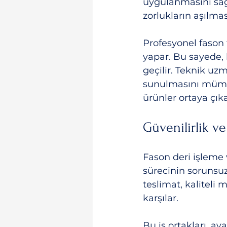
uygulanmasını sağl
zorlukların aşılmas
Profesyonel fason 
yapar. Bu sayede, 
geçilir. Teknik uzm
sunulmasını mümkün
ürünler ortaya çıka
Güvenilirlik v
Fason deri işleme 
sürecinin sorunsuz 
teslimat, kaliteli 
karşılar.
Bu iş ortakları, a