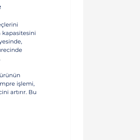
e
çlerini 
 kapasitesini 
yesinde, 
ürecinde 
.
, ürünün 
mpre işlemi, 
ni artırır. Bu 