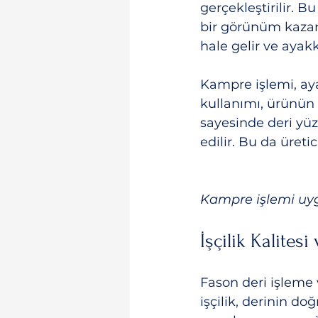
gerçekleştirilir. B
bir görünüm kazand
hale gelir ve ayak
Kampre işlemi, aya
kullanımı, ürünün 
sayesinde deri yü
edilir. Bu da üreti
Kampre işlemi uygu
İşçilik Kalites
Fason deri işleme 
işçilik, derinin d