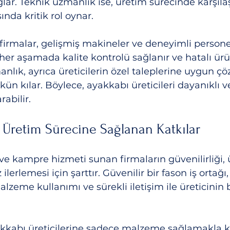
ar. Teknik uzmanlık ise, üretim sürecinde karşılaş
ında kritik rol oynar.
firmalar, gelişmiş makineler ve deneyimli personel
her aşamada kalite kontrolü sağlanır ve hatalı ür
anlık, ayrıca üreticilerin özel taleplerine uygun ç
 kılar. Böylece, ayakkabı üreticileri dayanıklı ve
rabilir.
e Üretim Sürecine Sağlanan Katkılar
ve kampre hizmeti sunan firmaların güvenilirliği, 
ilerlemesi için şarttır. Güvenilir bir fason iş ortağ
malzeme kullanımı ve sürekli iletişim ile üreticinin b
yakkabı üreticilerine sadece malzeme sağlamakla k