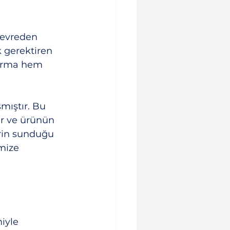
devreden 
 gerektiren 
 firma hem 
mıştır. Bu 
er ve ürünün 
erin sunduğu 
mize 
iyle 