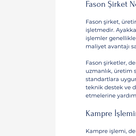
Fason Şirket 
Fason şirket, üret
işletmedir. Ayakka
işlemler genellikle
maliyet avantajı sa
Fason şirketler, d
uzmanlık, üretim s
standartlara uygun
teknik destek ve d
etmelerine yardımc
Kampre İşlemi
Kampre işlemi, der