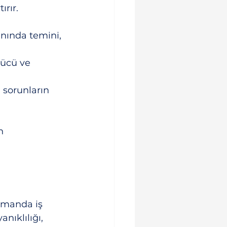
ırır.
nında temini, 
gücü ve 
, sorunların 
n 
amanda iş 
nıklılığı, 