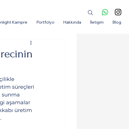
nlight Kampre
Portfolyo
Hakkında
İletişim
Blog
recinin
ilikle 
etim süreçleri 
er sunma 
ngi aşamalar 
akkabı üretim 
.