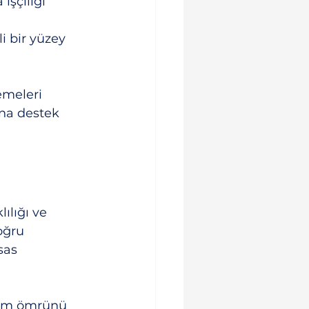
şçiliği 
i bir yüzey 
emeleri 
ına destek 
ılığı ve 
oğru 
sas 
nım ömrünü 