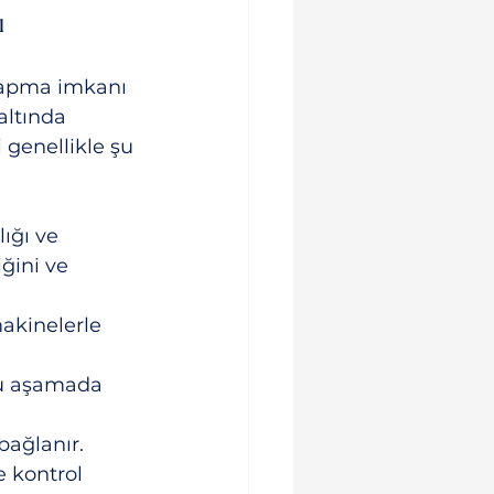
ı
yapma imkanı 
altında 
genellikle şu 
ığı ve 
ğini ve 
akinelerle 
 Bu aşamada 
bağlanır.
 kontrol 