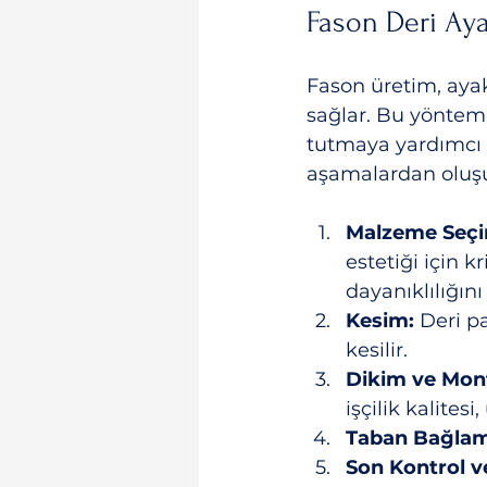
Fason Deri Ay
Fason üretim, aya
sağlar. Bu yöntem, 
tutmaya yardımcı o
aşamalardan oluşu
Malzeme Seçim
estetiği için k
dayanıklılığını
Kesim:
 Deri p
kesilir.
Dikim ve Mont
işçilik kalite
Taban Bağlam
Son Kontrol v