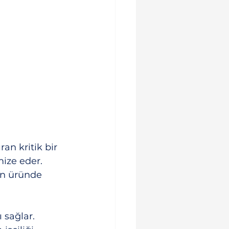
an kritik bir 
ize eder. 
on üründe 
 sağlar.