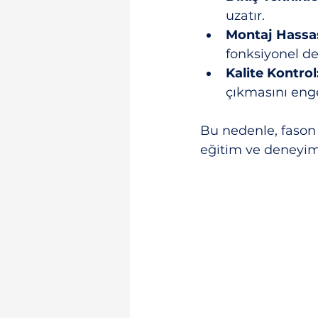
uzatır.
Montaj Hassas
fonksiyonel değ
Kalite Kontrol
çıkmasını enge
Bu nedenle, fason ü
eğitim ve deneyim