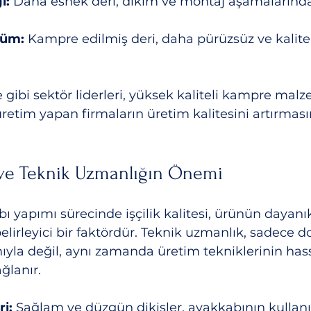
ı:
 Daha esnek deri, dikim ve montaj aşamalarında i
nüm:
 Kampre edilmiş deri, daha pürüzsüz ve kalitel
ibi sektör liderleri, yüksek kaliteli kampre malz
retim yapan firmaların üretim kalitesini artırmas
si ve Teknik Uzmanlığın Önemi
 yapımı sürecinde işçilik kalitesi, ürünün dayanıkl
elirleyici bir faktördür. Teknik uzmanlık, sadece d
yla değil, aynı zamanda üretim tekniklerinin has
ğlanır.
ri:
 Sağlam ve düzgün dikişler, ayakkabının kulla