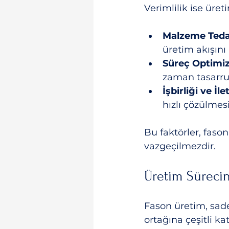
Verimlilik ise üret
Malzeme Tedar
üretim akışını k
Süreç Optimi
zaman tasarruf
İşbirliği ve İle
hızlı çözülmes
Bu faktörler, fason
vazgeçilmezdir.
Üretim Süreci
Fason üretim, sad
ortağına çeşitli ka