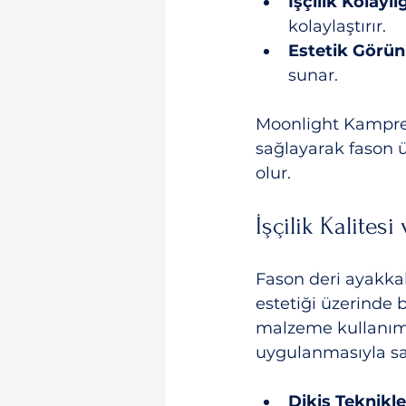
İşçilik Kolaylığ
kolaylaştırır.
Estetik Görü
sunar.
Moonlight Kampre g
sağlayarak fason ü
olur.
İşçilik Kalite
Fason deri ayakkabı
estetiği üzerinde b
malzeme kullanımı
uygulanmasıyla sa
Dikiş Teknikle