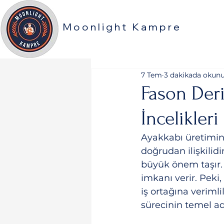
Moonlight Kampre
7 Tem
3 dakikada okun
Fason Deri
İncelikleri
Ayakkabı üretimind
doğrudan ilişkilidi
büyük önem taşır. 
imkanı verir. Peki
iş ortağına verimli
sürecinin temel adı