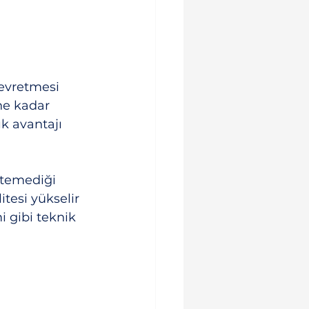
devretmesi 
ne kadar 
k avantajı 
stemediği 
tesi yükselir 
 gibi teknik 