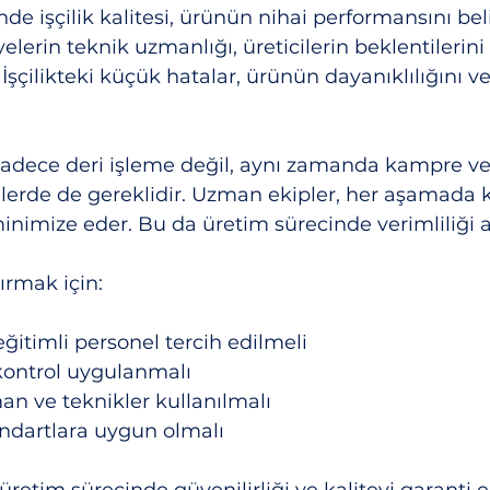
de işçilik kalitesi, ürünün nihai performansını beli
elerin teknik uzmanlığı, üreticilerin beklentilerin
şçilikteki küçük hatalar, ürünün dayanıklılığını ve 
sadece deri işleme değil, aynı zamanda kampre ve
erde de gereklidir. Uzman ekipler, her aşamada ka
inimize eder. Bu da üretim sürecinde verimliliği ar
tırmak için:
ğitimli personel tercih edilmeli
 kontrol uygulanmalı
n ve teknikler kullanılmalı
tandartlara uygun olmalı
 üretim sürecinde güvenilirliği ve kaliteyi garanti e