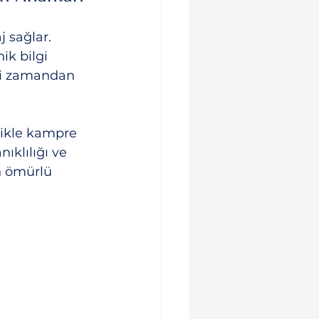
 sağlar. 
ik bilgi 
eri zamandan 
likle kampre 
ıklılığı ve 
n ömürlü 