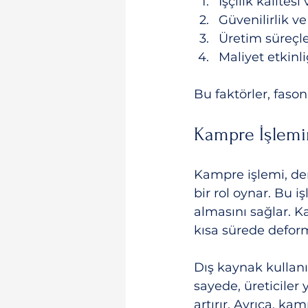
İşçilik kalites
Güvenilirlik v
Üretim süreçler
Maliyet etkinli
Bu faktörler, fason
Kampre İşlemi
Kampre işlemi, der
bir rol oynar. Bu 
almasını sağlar. K
kısa sürede defor
Dış kaynak kullanı
sayede, üreticiler 
artırır. Ayrıca, k