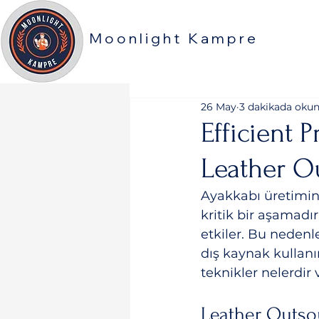
Moonlight Kampre
26 May
3 dakikada oku
Efficient 
Leather O
Ayakkabı üretimind
kritik bir aşamadı
etkiler. Bu nedenle
dış kaynak kullanı
teknikler nelerdir v
Leather Outsou