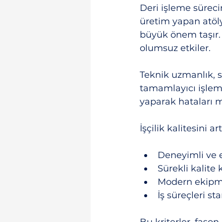
Deri işleme sürecin
üretim yapan atöly
büyük önem taşır. İ
olumsuz etkiler.
Teknik uzmanlık, 
tamamlayıcı işleml
yaparak hataları m
İşçilik kalitesini ar
Deneyimli ve e
Sürekli kalite
Modern ekipma
İş süreçleri s
Bu kriterler, fason