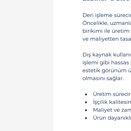
Deri işleme süreci
Öncelikle, uzmanlaş
birikimi ile üretim
ve maliyetten tasa
Dış kaynak kullanı
işlemi gibi hassas
estetik görünüm üs
olmasını sağlar.
Üretim süreci
İşçilik kalitesi
Maliyet ve za
Ürün dayanıklıl