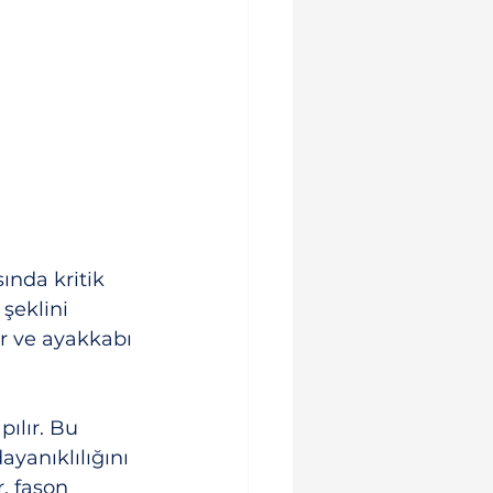
nda kritik 
şeklini 
r ve ayakkabı 
ılır. Bu 
ayanıklılığını 
, fason 