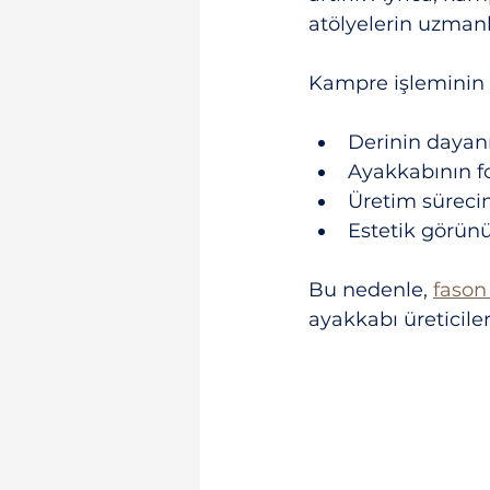
atölyelerin uzmanl
Kampre işleminin a
Derinin dayanı
Ayakkabının 
Üretim sürecin
Estetik görü
Bu nedenle, 
fason
ayakkabı üreticileri