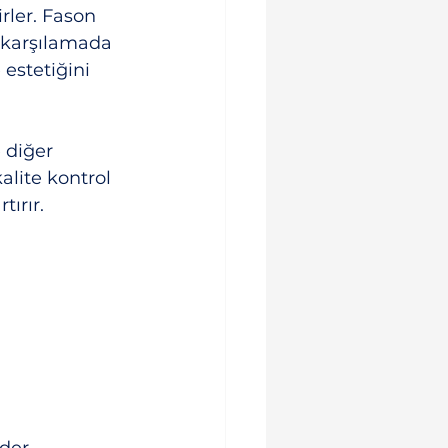
rler. Fason 
i karşılamada 
estetiğini 
 diğer 
lite kontrol 
tırır.
der.