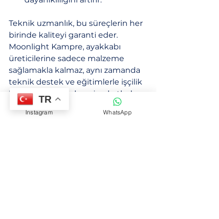
Teknik uzmanlık, bu süreçlerin her 
birinde kaliteyi garanti eder. 
Moonlight Kampre, ayakkabı 
üreticilerine sadece malzeme 
sağlamakla kalmaz, aynı zamanda 
teknik destek ve eğitimlerle işçilik 
kalitesinin yükselmesine katkıda 
TR
bulunur.
Instagram
WhatsApp
Üretim Sürecine Sağlanan 
Faydalar ve Verimlilik Artışı
Üretim sürecinde kullanılan doğru 
teknikler ve kaliteli malzemeler, 
verimliliği artırır. Bu da hem 
maliyetlerin düşmesini hem de 