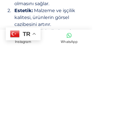
olmasını sağlar.
Estetik:
 Malzeme ve işçilik 
kalitesi, ürünlerin görsel 
cazibesini artırır.
Verimlilik:
 Teknik destek ve 
TR
uzmanlık, üretim süreçlerinin 
Instagram
WhatsApp
daha hızlı ve hatasız işlemesine 
katkı sağlar.
Bu avantajlar, üreticilerin hem 
maliyetlerini optimize etmelerine 
hem de ürün kalitesini 
yükseltmelerine olanak tanır.
Moonlight Kampre ile 
İletişim Kurmanın Avantajları