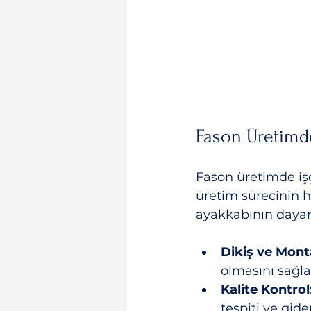
Fason Üretimde
Fason üretimde işç
üretim sürecinin he
ayakkabının dayanı
Dikiş ve Mont
olmasını sağla
Kalite Kontrol
tespiti ve gid