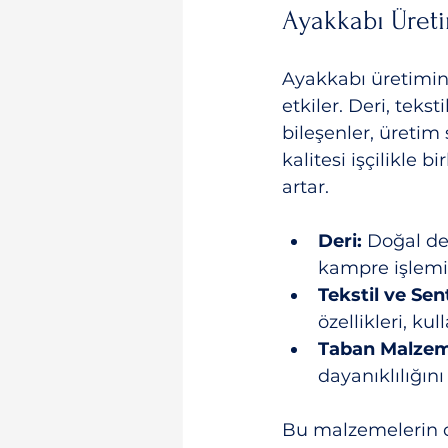
Ayakkabı Üreti
Ayakkabı üretimin
etkiler. Deri, teks
bileşenler, üretim 
kalitesi işçilikle 
artar.
Deri:
 Doğal der
kampre işlemi u
Tekstil ve Se
özellikleri, ku
Taban Malzeme
dayanıklılığını
Bu malzemelerin do