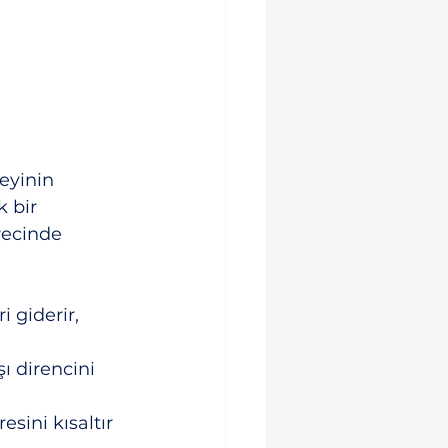
eyinin 
 bir 
recinde 
 giderir, 
ı direncini 
sini kısaltır 