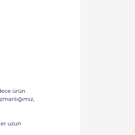
dece ürün 
uzmanlığımız, 
ler uzun 