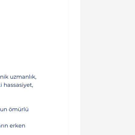
nik uzmanlık, 
i hassasiyet, 
zun ömürlü 
rın erken 