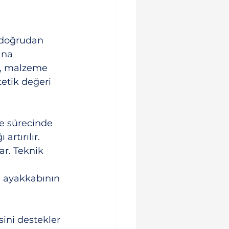
 doğrudan 
ana 
de, malzeme 
tetik değeri 
me sürecinde 
artırılır.
ar. Teknik 
, ayakkabının 
ini destekler 