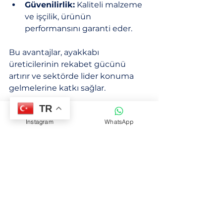
Güvenilirlik:
 Kaliteli malzeme 
ve işçilik, ürünün 
performansını garanti eder.
Bu avantajlar, ayakkabı 
üreticilerinin rekabet gücünü 
artırır ve sektörde lider konuma 
gelmelerine katkı sağlar.
TR
Ayakkabı tabanlarının yapım 
Instagram
WhatsApp
aşamalarını ve işçilik detaylarını 
öğrenmek isteyenler için, 
how to 
make shoe soles
 linki faydalı bir 
kaynak olabilir.
Üretim Sürecinde Kaliteyi 
Artırmak İçin Öneriler