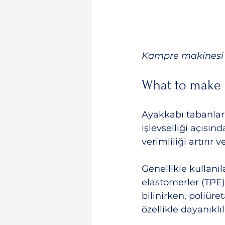
Kampre makinesi i
What to make 
Ayakkabı tabanları
işlevselliği açısı
verimliliği artırır v
Genellikle kullanı
elastomerler (TPE) 
bilinirken, poliüret
özellikle dayanıklı