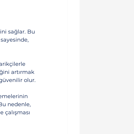
ini sağlar. Bu 
 sayesinde, 
rikçilerle 
iğini artırmak 
üvenilir olur. 
emelerinin 
Bu nedenle, 
e çalışması 