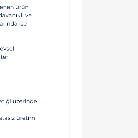
lenen ürün 
dayanıklı ve 
arında ise 
evsel 
teri 
etiği üzerinde 
 
atasız üretim 