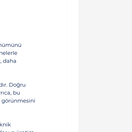
rünümünü 
nelerle 
r, daha 
dır. Doğru 
rıca, bu 
ci görünmesini 
knik 