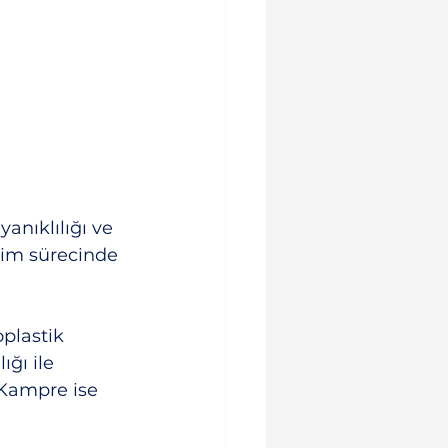
nıklılığı ve 
tim sürecinde 
plastik 
ğı ile 
. Kampre ise 