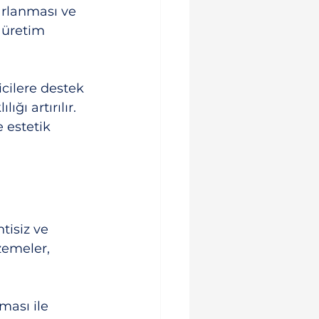
arlanması ve 
 üretim 
icilere destek 
ğı artırılır. 
 estetik 
tisiz ve 
zemeler, 
ması ile 