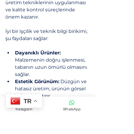
üretim tekniklerinin uygulanması 
ve kalite kontrol süreçlerinde 
önem kazanır.
İyi bir işçilik ve teknik bilgi birikimi, 
şu faydaları sağlar:
Dayanıklı Ürünler:
Malzemenin doğru işlenmesi, 
tabanın uzun ömürlü olmasını 
sağlar.
Estetik Görünüm:
 Düzgün ve 
hatasız üretim, ürünün görsel 
kalitesini artırır.
TR
Verimli Üretim:
 Hataların 
Instagram
WhatsApp
azalması, üretim süresinin 
kısalması ve maliyetlerin 
düşmesi anlamına gelir.