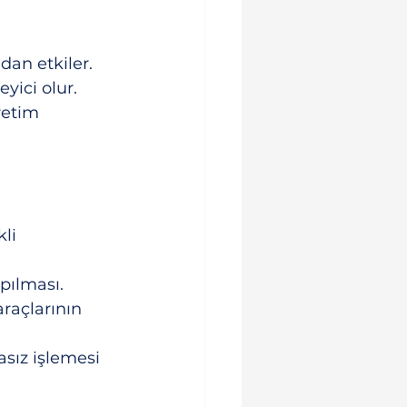
an etkiler. 
yici olur. 
retim 
li 
pılması.
raçlarının 
asız işlemesi 