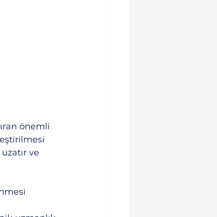
tıran önemli 
ştirilmesi 
uzatır ve 
enmesi 