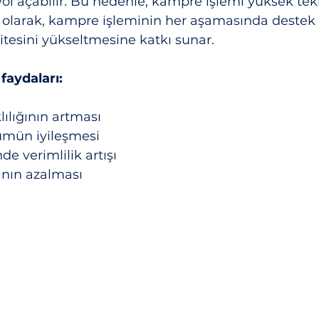
l açabilir. Bu nedenle, kampre işlemi yüksek tek
ağı olarak, kampre işleminin her aşamasında destek
litesini yükseltmesine katkı sunar.
faydaları:
ılığının artması
ümün iyileşmesi
e verimlilik artışı
ının azalması