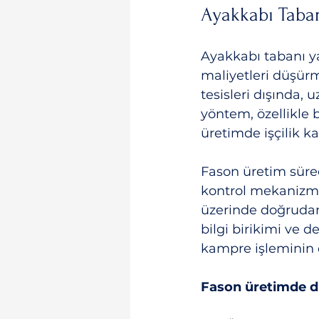
Ayakkabı Taban
Ayakkabı tabanı y
maliyetleri düşürme
tesisleri dışında,
yöntem, özellikle b
üretimde işçilik ka
Fason üretim süreci
kontrol mekanizması
üzerinde doğrudan 
bilgi birikimi ve d
kampre işleminin 
Fason üretimde di