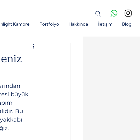
nlight Kampre
Portfolyo
Hakkında
İletişim
Blog
meniz
arından 
itesi büyük 
yapım 
lıdır. Bu 
ayakkabı 
ğız.