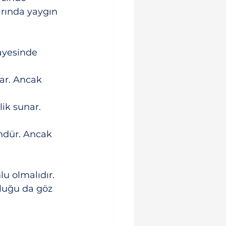
arında yaygın 
sayesinde 
ar. Ancak 
ik sunar. 
ündür. Ancak 
u olmalıdır. 
nluğu da göz 