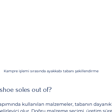
Kampre işlemi sırasında ayakkabı tabanı şekillendirme
shoe soles out of?
pımında kullanılan malzemeler, tabanın dayanıklı
belirleyici olur. Doğru malzeme seçimi, üretim sür