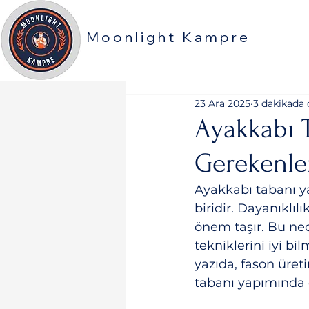
Moonlight Kampre
23 Ara 2025
3 dakikada
Ayakkabı T
Gerekenle
Ayakkabı tabanı y
biridir. Dayanıklıl
önem taşır. Bu ned
tekniklerini iyi bi
yazıda, fason üre
tabanı yapımında d