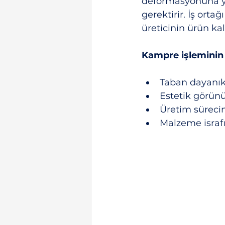
deformasyonuna yo
gerektirir. İş ort
üreticinin ürün ka
Kampre işleminin 
Taban dayanıkl
Estetik görün
Üretim sürecind
Malzeme israf