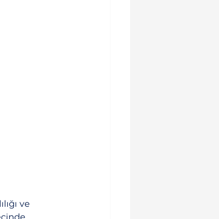
lığı ve 
ecinde 