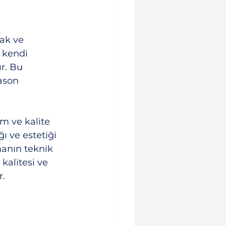
ak ve 
 kendi 
r. Bu 
ason 
im ve kalite 
ı ve estetiği 
manın teknik 
kalitesi ve 
r.