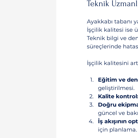
Teknik Uzmanlı
Ayakkabı tabanı ya
İşçilik kalitesi is
Teknik bilgi ve d
süreçlerinde hata
İşçilik kalitesini 
Eğitim ve den
geliştirilmesi.
Kalite kontrol
Doğru ekipma
güncel ve bakı
İş akışının op
için planlama.