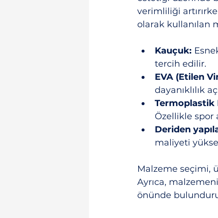
verimliliği artırır
olarak kullanılan 
Kauçuk:
 Esnek
tercih edilir.
EVA (Etilen Vin
dayanıklılık açı
Termoplastik 
Özellikle spor 
Deriden yapıl
maliyeti yükse
Malzeme seçimi, ü
Ayrıca, malzemenin
önünde bulundurul