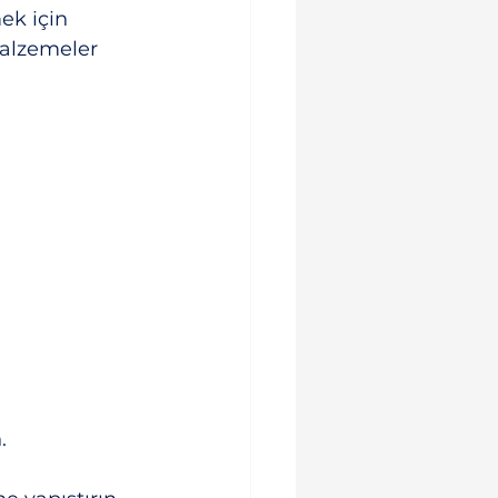
ek için 
malzemeler 
.