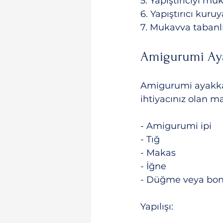
5. Yapıştırıcıyı mu
6. Yapıştırıcı kuru
7. Mukavva tabanlı
Amigurumi Ay
Amigurumi ayakkabı
ihtiyacınız olan m
- Amigurumi ipi
- Tığ
- Makas
- İğne
- Düğme veya bo
Yapılışı: