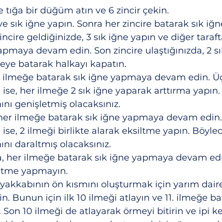
e tığa bir düğüm atın ve 6 zincir çekin.
n ve sık iğne yapın. Sonra her zincire batarak sık i
cire geldiğinizde, 3 sık iğne yapın ve diğer tarafta
apmaya devam edin. Son zincire ulaştığınızda, 2 s
ğneye batarak halkayı kapatın.
her ilmeğe batarak sık iğne yapmaya devam edin. Üç
e ise, her ilmeğe 2 sık iğne yaparak arttırma yapın.
nı genişletmiş olacaksınız.
 her ilmeğe batarak sık iğne yapmaya devam edin.
 ise, 2 ilmeği birlikte alarak eksiltme yapın. Böylec
nı daraltmış olacaksınız.
a, her ilmeğe batarak sık iğne yapmaya devam edi
iltme yapmayın.
 ayakkabının ön kısmını oluşturmak için yarım dair
 Bunun için ilk 10 ilmeği atlayın ve 11. ilmeğe ba
Son 10 ilmeği de atlayarak örmeyi bitirin ve ipi ke