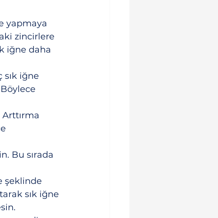
ğne yapmaya 
ki zincirlere 
ık iğne daha 
 sık iğne 
 Böylece 
 Arttırma 
e 
n. Bu sırada 
e şeklinde 
tarak sık iğne 
sin.