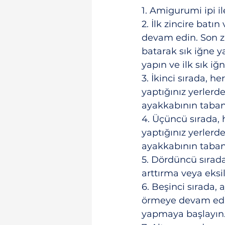
1. Amigurumi ipi il
2. İlk zincire batı
devam edin. Son zin
batarak sık iğne y
yapın ve ilk sık i
3. İkinci sırada, 
yaptığınız yerlerd
ayakkabının tabanı
4. Üçüncü sırada,
yaptığınız yerlerde
ayakkabının tabanı
5. Dördüncü sırad
arttırma veya eks
6. Beşinci sırada,
örmeye devam edin.
yapmaya başlayın. 