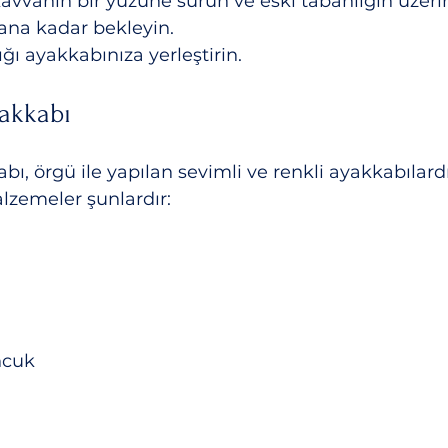
kavvanın bir yüzüne sürün ve eski tabanlığın üzerin
yana kadar bekleyin.
ğı ayakkabınıza yerleştirin.
akkabı
, örgü ile yapılan sevimli ve renkli ayakkabılardı
alzemeler şunlardır:
ncuk